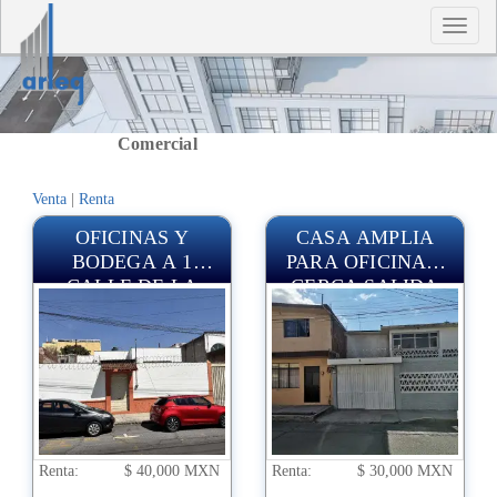
T
n
Oficinas
Comercial
Venta
|
Renta
OFICINAS Y
CASA AMPLIA
BODEGA A 1
PARA OFICINAS,
CALLE DE LA
CERCA SALIDA
JUAREZ
AUTOPISTA
MEXICO-PUEBLA
Renta:
$ 40,000 MXN
Renta:
$ 30,000 MXN